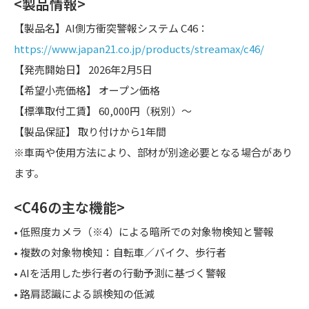
<製品情報>
【製品名】AI側方衝突警報システム C46：
https://www.japan21.co.jp/products/streamax/c46/
【発売開始日】 2026年2月5日
【希望小売価格】 オープン価格
【標準取付工賃】 60,000円（税別）～
【製品保証】 取り付けから1年間
※車両や使用方法により、部材が別途必要となる場合があり
ます。
<C46の主な機能>
• 低照度カメラ（※4）による暗所での対象物検知と警報
• 複数の対象物検知：自転車／バイク、歩行者
• AIを活用した歩行者の行動予測に基づく警報
• 路肩認識による誤検知の低減